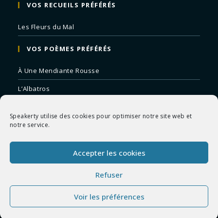
VOS RECUEILS PRÉFÉRÉS
Les Fleurs du Mal
VOS POÈMES PRÉFÉRÉS
À Une Mendiante Rousse
L’Albatros
Correspondances
Speakerty utilise des cookies pour optimiser notre site web et
Remords Posthume
notre service.
La Mort des Artistes
Accepter les cookies
Le Crépuscule du Soir
Refuser
Voir les préférences
Copyright 2026 - Speakerty