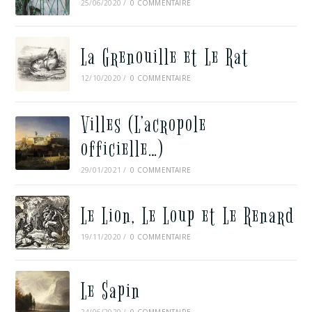
25/06/2020
/
0 COMMENTAIRE
La Grenouille et Le Rat
12/10/2020
/
0 COMMENTAIRE
Villes (L’acropole
officielle…)
29/01/2021
/
0 COMMENTAIRE
Le Lion, Le Loup et Le Renard
19/11/2020
/
0 COMMENTAIRE
Le Sapin