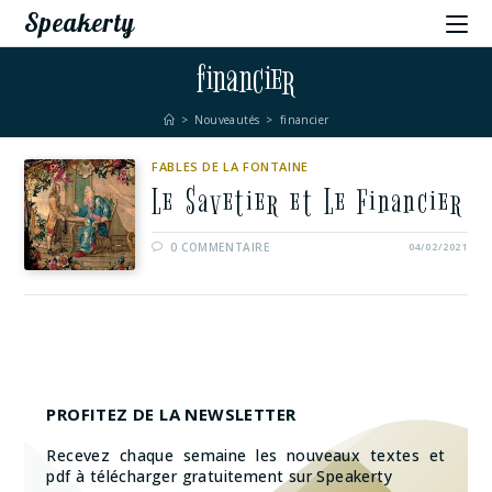
Speakerty
financier
>
Nouveautés
>
financier
FABLES DE LA FONTAINE
Le Savetier et Le Financier
0 COMMENTAIRE
04/02/2021
PROFITEZ DE LA NEWSLETTER
Recevez chaque semaine les nouveaux textes et
pdf à télécharger gratuitement sur Speakerty