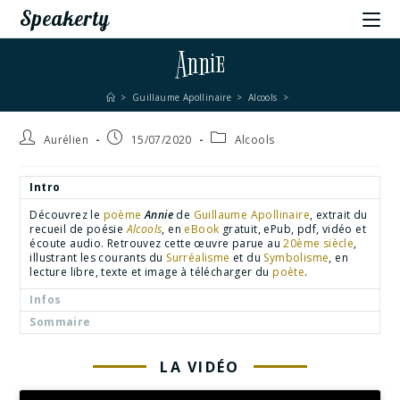
Speakerty
Annie
>
Guillaume Apollinaire
>
Alcools
>
Aurélien
15/07/2020
Alcools
Intro
Découvrez le
poème
Annie
de
Guillaume Apollinaire
, extrait du
recueil de poésie
Alcools
, en
eBook
gratuit, ePub, pdf, vidéo et
écoute audio. Retrouvez cette œuvre parue au
20ème siècle
,
illustrant les courants du
Surréalisme
et du
Symbolisme
, en
lecture libre, texte et image à télécharger du
poète
.
Infos
Sommaire
LA VIDÉO