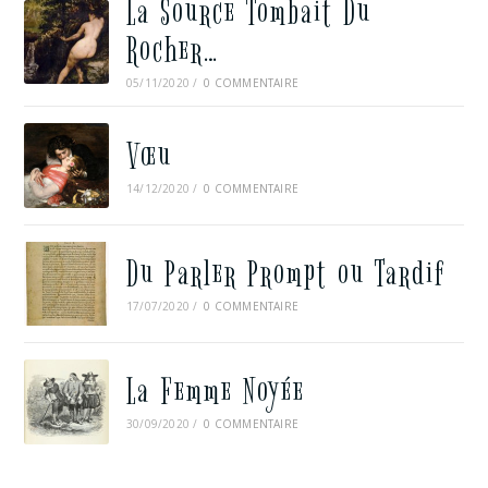
La Source Tombait Du
Rocher…
05/11/2020
/
0 COMMENTAIRE
Vœu
14/12/2020
/
0 COMMENTAIRE
Du Parler Prompt ou Tardif
17/07/2020
/
0 COMMENTAIRE
La Femme Noyée
30/09/2020
/
0 COMMENTAIRE