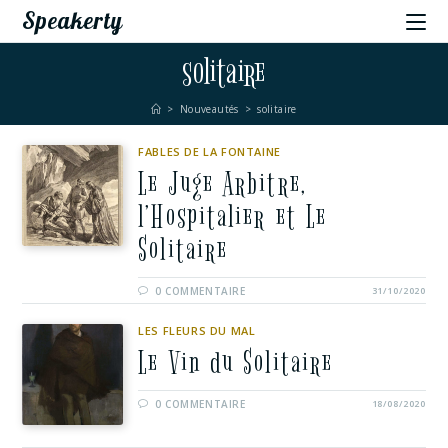
Speakerty
solitaire
>
Nouveautés
>
solitaire
FABLES DE LA FONTAINE
Le Juge Arbitre,
l’Hospitalier et Le
Solitaire
0 COMMENTAIRE
31/10/2020
LES FLEURS DU MAL
Le Vin du Solitaire
0 COMMENTAIRE
18/08/2020