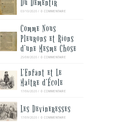
Du Démentir
03/10/2020
/
0 COMMENTAIRE
Comme Nous
Pleurons et Rions
d’une Mesme Chose
25/08/2020
/
0 COMMENTAIRE
L’Enfant et Le
Maître d’École
17/06/2020
/
0 COMMENTAIRE
Les Devineresses
17/09/2020
/
0 COMMENTAIRE