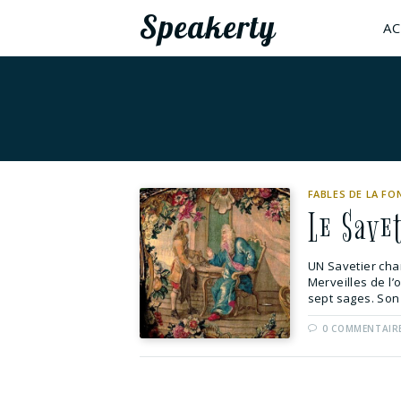
Speakerty
AC
FABLES DE LA FO
Le Save
UN Savetier chant
Merveilles de l’
sept sages. Son 
0 COMMENTAIR