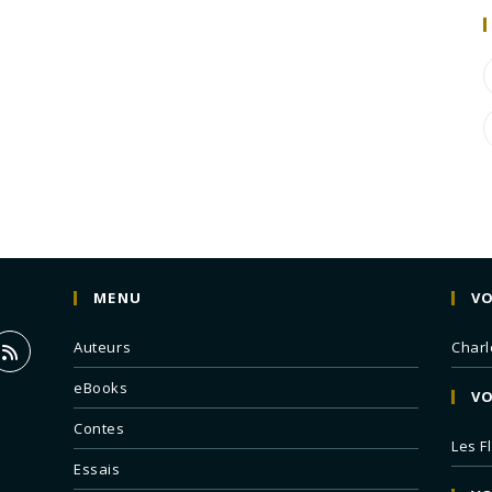
MENU
VO
Auteurs
Charl
eBooks
VO
Contes
Les F
Essais