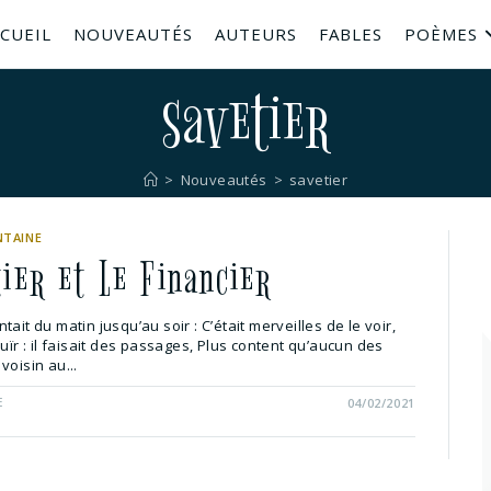
CUEIL
NOUVEAUTÉS
AUTEURS
FABLES
POÈMES
savetier
>
Nouveautés
>
savetier
NTAINE
tier et Le Financier
ait du matin jusqu’au soir : C’était merveilles de le voir,
ouïr : il faisait des passages, Plus content qu’aucun des
voisin au...
E
04/02/2021