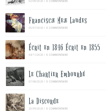
02/09/2020
/
0 COMMENTAIRE
Franciscæ Meæ Laudes
05/07/2020
/
0 COMMENTAIRE
Écrit en 1846 Écrit en 1855
04/11/2020
/
0 COMMENTAIRE
Le Chartier Embourbé
07/08/2020
/
0 COMMENTAIRE
La Discorde
20/09/2020
/
0 COMMENTAIRE