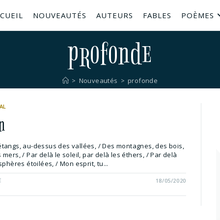
CUEIL
NOUVEAUTÉS
AUTEURS
FABLES
POÈMES
profonde
>
Nouveautés
>
profonde
AL
n
tangs, au-dessus des vallées, / Des montagnes, des bois,
mers, / Par delà le soleil, par delà les éthers, / Par delà
phères étoilées, / Mon esprit, tu...
E
18/05/2020