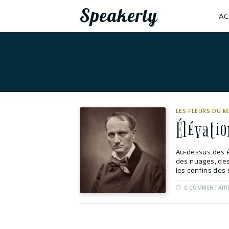
Speakerty
AC
LES FLEURS DU M
Élévatio
Au-dessus des é
des nuages, des 
les confins des s
0 COMMENTAIR