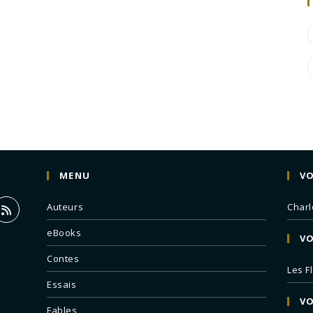
MENU
VO
Auteurs
Charl
eBooks
VO
Contes
Les F
Essais
VO
Fables