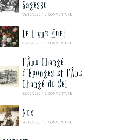
Sagesse
08/10/2020
/
0 COMMENTAIRE
Le Livre Muet
02/07/2020
/
0 COMMENTAIRE
L’Âne Chargé
d’Éponges et l’Âne
Chargé de Sel
25/06/2020
/
0 COMMENTAIRE
Nox
26/12/2020
/
0 COMMENTAIRE