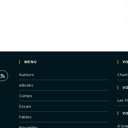
MENU
VO
Auteurs
Charl
eBooks
VO
Contes
Les F
Essais
VO
Fables
À Un
Nouvelles