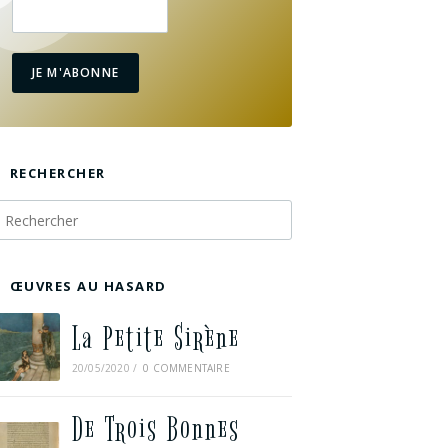
JE M'ABONNE
RECHERCHER
ŒUVRES AU HASARD
La Petite Sirène
20/05/2020
/
0 COMMENTAIRE
De Trois Bonnes