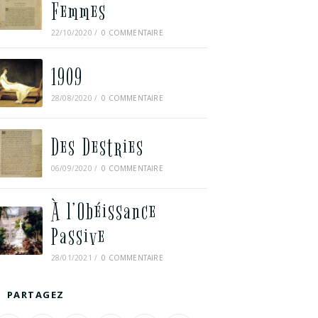
Femmes
22/10/2020
/
0 COMMENTAIRE
1909
28/08/2020
/
0 COMMENTAIRE
Des Destries
06/09/2020
/
0 COMMENTAIRE
À l’Obéissance
Passive
28/01/2021
/
0 COMMENTAIRE
PARTAGEZ