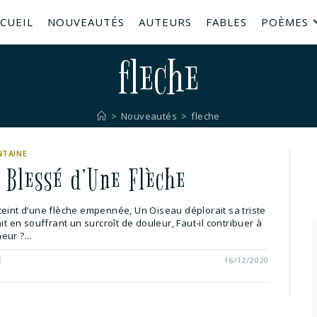
CUEIL
NOUVEAUTÉS
AUTEURS
FABLES
POÈMES
fleche
>
Nouveautés
>
fleche
NTAINE
u Blessé d’Une Flèche
teint d’une flèche empennée, Un Oiseau déplorait sa triste
ait en souffrant un surcroît de douleur, Faut-il contribuer à
ur ?...
E
16/12/2020