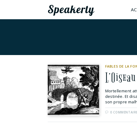
Speakerty
AC
FABLES DE LA FO
L’Oisea
Mortellement at
destinée. Et dis
son propre malhe
0 COMMENTAIR