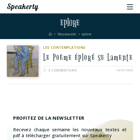
Speakerty
eplore
>
Nouveautés
>
eplore
LES CONTEMPLATIONS
Le Poëme éploré se Lamente
0 COMMENTAIRE
14/07/2020
PROFITEZ DE LA NEWSLETTER
Recevez chaque semaine les nouveaux textes et
pdf à télécharger gratuitement sur Speakerty