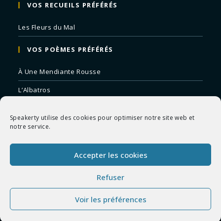
VOS RECUEILS PRÉFÉRÉS
Les Fleurs du Mal
VOS POÈMES PRÉFÉRÉS
À Une Mendiante Rousse
L’Albatros
Correspondances
Speakerty utilise des cookies pour optimiser notre site web et
Remords Posthume
notre service.
La Mort des Artistes
Accepter les cookies
Le Crépuscule du Soir
Refuser
Voir les préférences
Copyright 2026 - Speakerty