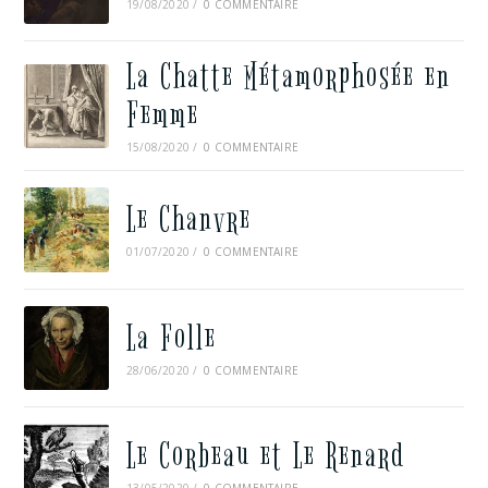
19/08/2020
/
0 COMMENTAIRE
La Chatte Métamorphosée en
Femme
15/08/2020
/
0 COMMENTAIRE
Le Chanvre
01/07/2020
/
0 COMMENTAIRE
La Folle
28/06/2020
/
0 COMMENTAIRE
Le Corbeau et Le Renard