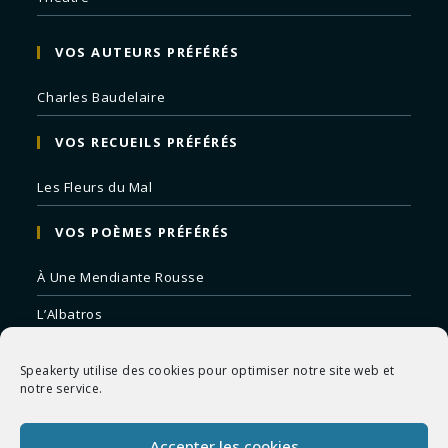
VOS AUTEURS PRÉFÉRÉS
Charles Baudelaire
VOS RECUEILS PRÉFÉRÉS
Les Fleurs du Mal
VOS POÈMES PRÉFÉRÉS
À Une Mendiante Rousse
L’Albatros
Correspondances
Speakerty utilise des cookies pour optimiser notre site web et
Remords Posthume
notre service.
La Mort des Artistes
Accepter les cookies