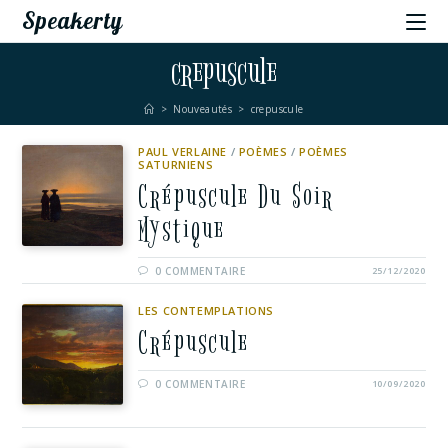
Speakerty
crepuscule
>
Nouveautés
>
crepuscule
PAUL VERLAINE
/
POÈMES
/
POÈMES
SATURNIENS
Crépuscule Du Soir
Mystique
0 COMMENTAIRE
25/12/2020
LES CONTEMPLATIONS
Crépuscule
0 COMMENTAIRE
10/09/2020