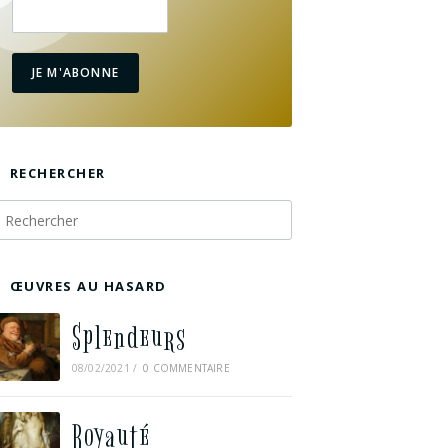
JE M'ABONNE
RECHERCHER
ŒUVRES AU HASARD
Splendeurs
08/02/2021
/
0 COMMENTAIRE
Royauté