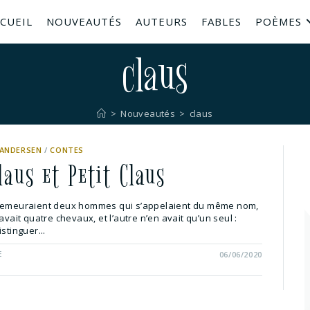
CUEIL
NOUVEAUTÉS
AUTEURS
FABLES
POÈMES
claus
>
Nouveautés
>
claus
 ANDERSEN
/
CONTES
laus et Petit Claus
 demeuraient deux hommes qui s’appelaient du même nom,
avait quatre chevaux, et l’autre n’en avait qu’un seul :
stinguer...
E
06/06/2020