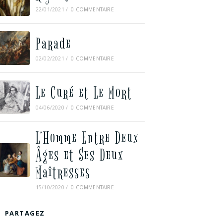
22/01/2021
/
0 COMMENTAIRE
Parade
02/02/2021
/
0 COMMENTAIRE
Le Curé et Le Mort
04/06/2020
/
0 COMMENTAIRE
L’Homme Entre Deux
Âges et Ses Deux
Maîtresses
15/10/2020
/
0 COMMENTAIRE
PARTAGEZ