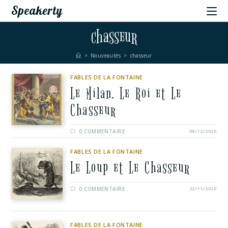
Speakerty
chasseur
>
Nouveautés
>
chasseur
FABLES DE LA FONTAINE
Le Milan, Le Roi et Le
Chasseur
0 COMMENTAIRE
08/12/2020
FABLES DE LA FONTAINE
Le Loup et Le Chasseur
0 COMMENTAIRE
22/11/2020
FABLES DE LA FONTAINE