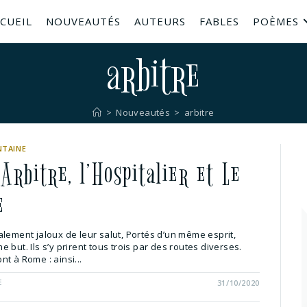
CUEIL
NOUVEAUTÉS
AUTEURS
FABLES
POÈMES
arbitre
>
Nouveautés
>
arbitre
NTAINE
Arbitre, l’Hospitalier et Le
e
lement jaloux de leur salut, Portés d’un même esprit,
 but. Ils s’y prirent tous trois par des routes diverses.
t à Rome : ainsi...
E
31/10/2020