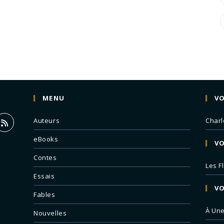
MENU
VO
Auteurs
Charl
eBooks
VO
Contes
Les F
Essais
VO
Fables
À Un
Nouvelles