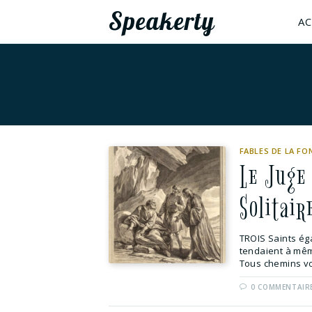
Speakerty
AC
FABLES DE LA FO
Le Juge 
Solitair
TROIS Saints éga
tendaient à même
Tous chemins von
0 COMMENTAIR