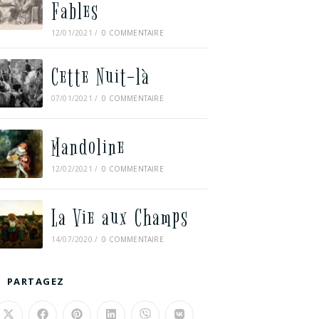
Fables
12/01/2021
/
0 COMMENTAIRE
Cette Nuit-là
07/01/2021
/
0 COMMENTAIRE
Mandoline
12/02/2021
/
0 COMMENTAIRE
La Vie aux Champs
14/07/2020
/
0 COMMENTAIRE
PARTAGEZ