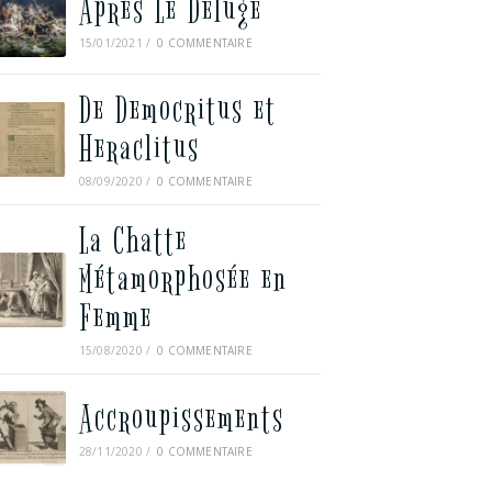
Après Le Déluge
15/01/2021
/
0 COMMENTAIRE
De Democritus et
Heraclitus
08/09/2020
/
0 COMMENTAIRE
La Chatte
Métamorphosée en
Femme
15/08/2020
/
0 COMMENTAIRE
Accroupissements
28/11/2020
/
0 COMMENTAIRE