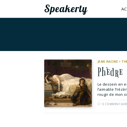
Speakerty
AC
JEAN RACINE
/
TH
Phèdre
Le dessein en es
l’aimable Trézèn
rougir de mon oi
0 COMMENTAIR