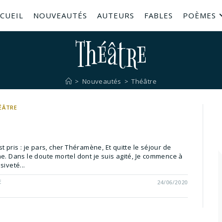
CUEIL
NOUVEAUTÉS
AUTEURS
FABLES
POÈMES
Théâtre
>
Nouveautés
>
Théâtre
ÉÂTRE
t pris : je pars, cher Théramène, Et quitte le séjour de
e. Dans le doute mortel dont je suis agité, Je commence à
siveté...
E
24/06/2020