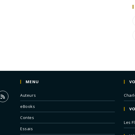
MENU
VO
Auteurs
Charl
eBooks
VO
Contes
Les F
Essais