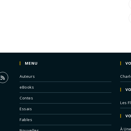
MENU
VO
Auteurs
Charl
eBooks
VO
Contes
Les F
Essais
VO
Fables
À Un
Nouvelles