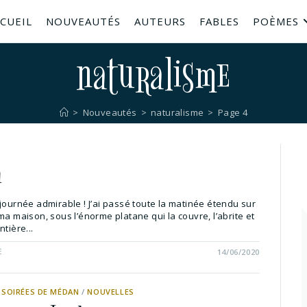
CUEIL
NOUVEAUTÉS
AUTEURS
FABLES
POÈMES
naturalisme
>
Nouveautés
>
naturalisme
>
Page 4
a
journée admirable ! J’ai passé toute la matinée étendu sur
ma maison, sous l’énorme platane qui la couvre, l’abrite et
tière...
E
14/06/2020
 SOIRÉES DE MÉDAN
/
NOUVELLES