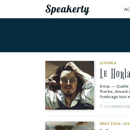
Speakerty
AC
LE HORLA
Le Horl
8 mai. — Quelle 
l’herbe, devant 
l’ombrage tout en
0 COMMENTAIR
ÉMILE ZOLA
/
LES