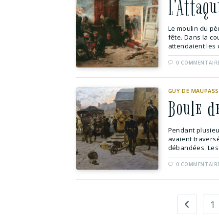
L’Attaq
Le moulin du pèr
fête. Dans la cou
attendaient les c
0 COMMENTAIR
GUY DE MAUPAS
Boule d
Pendant plusieu
avaient traversé
débandées. Les 
0 COMMENTAIR
1