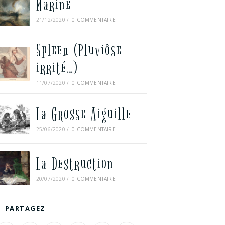
Marine
21/12/2020
/
0 COMMENTAIRE
Spleen (Pluviôse
irrité…)
11/07/2020
/
0 COMMENTAIRE
La Grosse Aiguille
25/06/2020
/
0 COMMENTAIRE
La Destruction
20/07/2020
/
0 COMMENTAIRE
PARTAGEZ