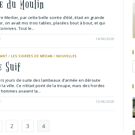
ue du Moulin
e Merlier, par cette belle soirée d’été, était en grande
r, on avait mis trois tables, placées bout à bout, et qui
onvives. Tout le...
E
14/06/2020
SANT
/
LES SOIRÉES DE MÉDAN
/
NOUVELLES
e Suif
rs jours de suite des lambeaux d’armée en déroute
 la ville. Ce n’était point de la troupe, mais des hordes
hommes avaient la...
E
12/06/2020
2
3
4